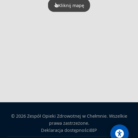
Kliknij mapę
© 2026 Zespół Opieki Zdrowotnej w Chełmnie. Wszelkie
prawa zastrzeżone.
Deklaracja dostępności
BIP