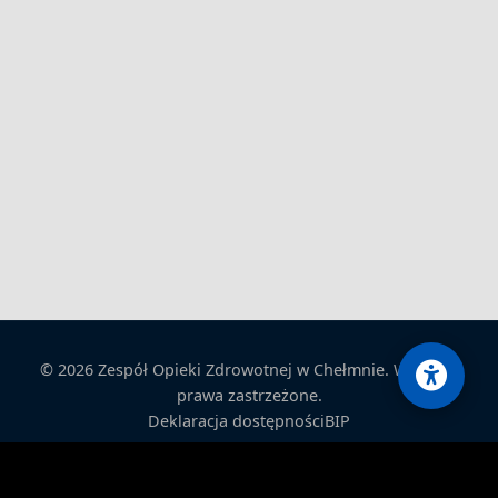
© 2026 Zespół Opieki Zdrowotnej w Chełmnie. Wszelkie
prawa zastrzeżone.
Deklaracja dostępności
BIP
projekt&cms:
www.fhi.pl